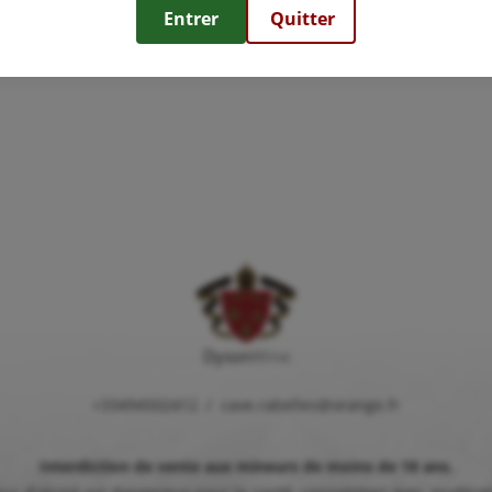
Entrer
Quitter
Dyson
Wine
+33494502412
/
cave.rabelles@orange.fr
Interdiction de vente aux mineurs de moins de 18 ans.