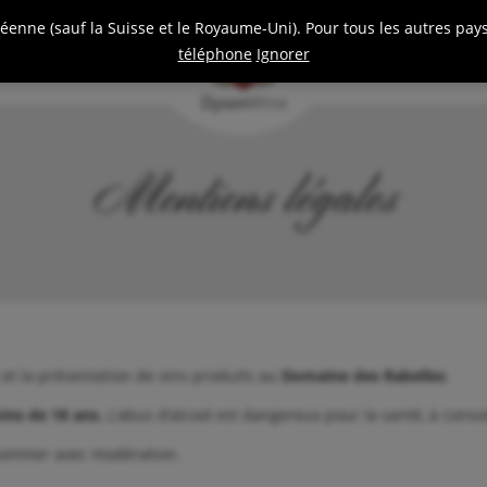
nne (sauf la Suisse et le Royaume-Uni). Pour tous les autres pays,
Vignoble
Vins
téléphone
Ignorer
Dyson
Wine
Mentions légales
 et la présentation de vins produits au
Domaine des Rabelles
.
oins de 18 ans.
L’abus d’alcool est dangereux pour la santé, à con
nsommer avec modération.