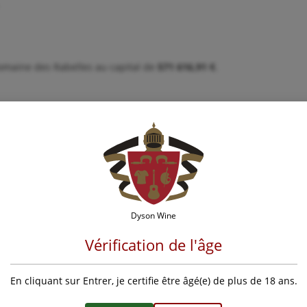
Domaine des Rabelles au capital de
571 616,91 €
.
.
Dyson Wine
4416
Vérification de l'âge
oncernant la mise en place et l’activité d’un site internet.
En cliquant sur Entrer, je certifie être âgé(e) de plus de 18 ans.