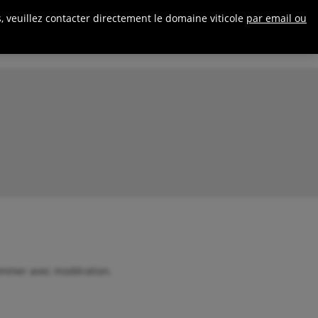
0
Se connecter
 veuillez contacter directement le domaine viticole
par email ou
Contact
sommer avec modération.