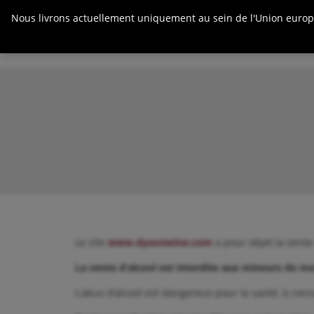
Nous livrons actuellement uniquement au sein de l'Union europée
A Propos
Le site
www.dysonwine.com
a pour objet la vente
La vente d’alcool est interdite aux mineurs de m
L’abus d’alcool est dangereux pour la santé, à co