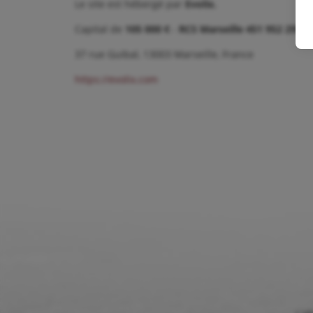
Le site est hébergé par
Evolix.
Capital de
105 000 €
-
RCS Marseille 451 952 295
37 rue Guibal, 13003 Marseille, France
https://evolix.com