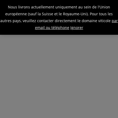
0
Nous livrons actuellement uniquement au sein de l'Union
Panier
Mon
Menu
européenne (sauf la Suisse et le Royaume-Uni). Pour tous les
Dyson
Wine
compte
autres pays, veuillez contacter directement le domaine viticole
par
email ou téléphone
Ignorer