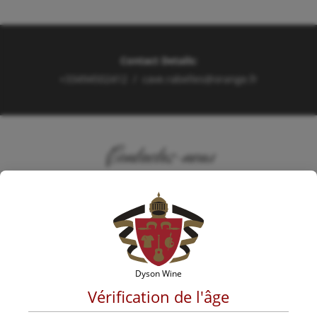
Contact Details:
+33494502412
/
cave.rabelles@orange.fr
Contactez-nous
Veuillez remplir le formulaire ci-dessous. Un et un membre
de notre équipe vous contactera sous peu.
Nom
Dyson Wine
Vérification de l'âge
Email