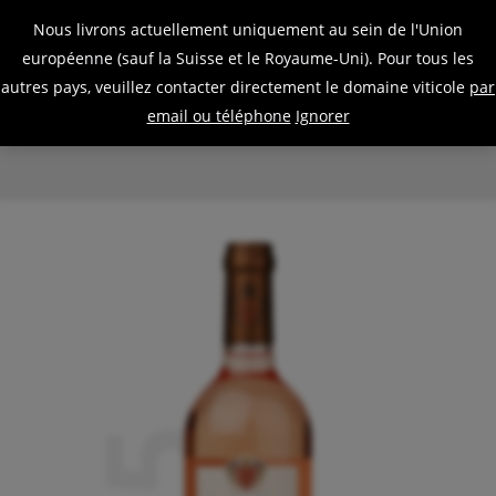
0
Nous livrons actuellement uniquement au sein de l'Union
Panier
Mon
Menu
européenne (sauf la Suisse et le Royaume-Uni). Pour tous les
Dyson
Wine
compte
autres pays, veuillez contacter directement le domaine viticole
par
Nos Vins
email ou téléphone
Ignorer